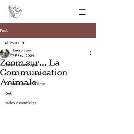
Post
All Posts
Laura Swan
All Posts
13 nov. 2024
Zoom sur... La
Animaux sauvages
Communication
Communication animale
Animale
Communication d'âme
Reiki
Huiles essentielles